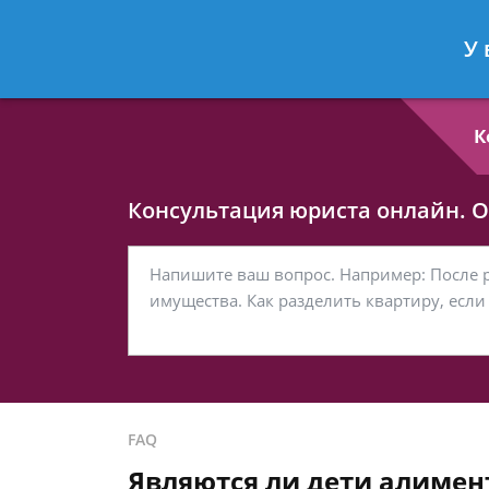
Любовь Кононова
- Семейный юри
У 
Спросить юриста
К
Консультация юриста онлайн. От
FAQ
Являются ли дети алимен