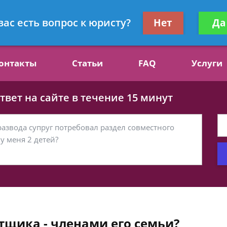
ст, специалист по алиментам
Получите консул
вас есть вопрос к юристу?
Нет
Да
бес
онтакты
Статьи
FAQ
Услуги
вет на сайте в течение 15 минут
тщика - членами его семьи?