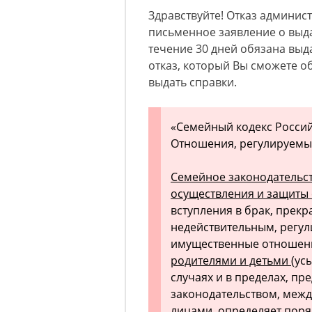
Здравствуйте! Отказ админи
письменное заявление о выд
течение 30 дней обязана вы
отказ, который Вы сможете о
выдать справки.
«Семейный кодекс Россий
Отношения, регулируемы
Семейное законодательст
осуществления и защиты
вступления в брак, прек
недействительным, регу
имущественные отноше
родителями и детьми
(ус
случаях и в пределах, п
законодательством, меж
лицами, определяет поря