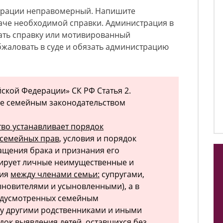
страции неправомерный. Напишите
аче необходимой справки. Администрация в
дать справку или мотивированный
бжаловать в суде и обязать администрацию
ской Федерации» СК РФ Статья 2.
е семейным законодательством
во устанавливает порядок
 семейных прав
, условия и порядок
ращения брака и признания его
лирует личные неимущественные и
ния
между членами семьи:
супругами,
ыновителями и усыновленными), а в
редусмотренных семейным
ду другими родственниками и иными
док выявления детей, оставшихся без