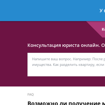
Любовь Кононова
- Семейный юри
У 
Спросить юриста
К
Консультация юриста онлайн. От
FAQ
Возможно ли получение м