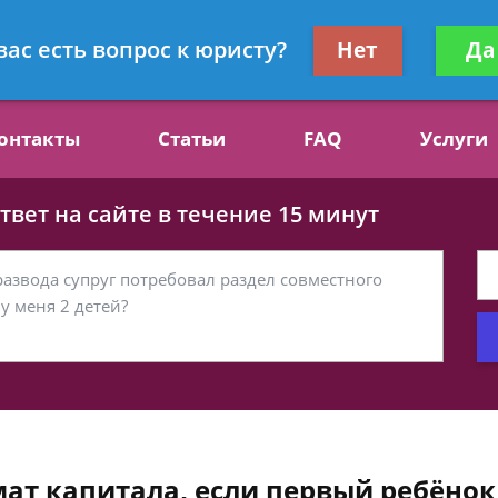
ст, специалист по алиментам
Получите консул
вас есть вопрос к юристу?
Нет
Да
бес
онтакты
Статьи
FAQ
Услуги
вет на сайте в течение 15 минут
ат капитала, если первый ребёнок