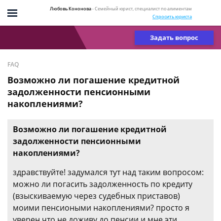
Любовь Кононова
- Семейный юрист, специалист по алиментам
Спросить юриста
Задать вопрос
FAQ
Возможно ли погашение кредитной
задолженности пенсионными
накоплениями?
Возможно ли погашение кредитной
задолженности пенсионными
накоплениями?
здравствуйте! задумался тут над таким вопросом:
можно ли погасить задолженность по кредиту
(взыскиваемую через судебных приставов)
моими пенсиоными накоплениями? просто я
уверен что не доживу до пенсии и мне эти