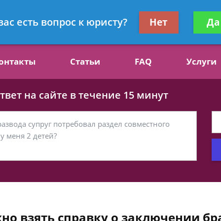
ст, специалист по алиментам
Получите консул
вас есть вопрос к юристу?
Нет
Да
бес
онтакты
Статьи
FAQ
Услуги
вет на сайте в течение 15 минут
но взять справку о заключении бр