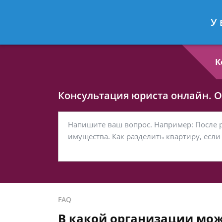
Любовь Кононова
- Семейный юри
У 
Спросить юриста
К
Консультация юриста онлайн. От
FAQ
В какой организации мож