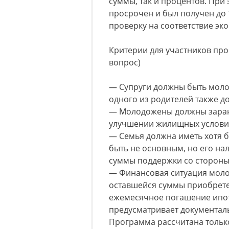
суммы, так и процентов. При
просрочен и был получен до 
проверку на соответствие эк
Критерии для участников про
вопрос)
— Супруги должны быть молож
одного из родителей также д
— Молодожены должны заране
улучшении жилищных услови
— Семья должна иметь хотя 
быть не основным, но его на
суммы поддержки со стороны 
— Финансовая ситуация моло
оставшейся суммы приобрете
ежемесячное погашение ипот
предусматривает документал
Программа рассчитана тольк