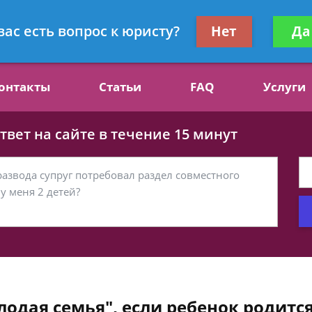
ст, специалист по алиментам
Получите консул
вас есть вопрос к юристу?
Нет
Да
бес
онтакты
Статьи
FAQ
Услуги
вет на сайте в течение 15 минут
одая семья", если ребенок родитс