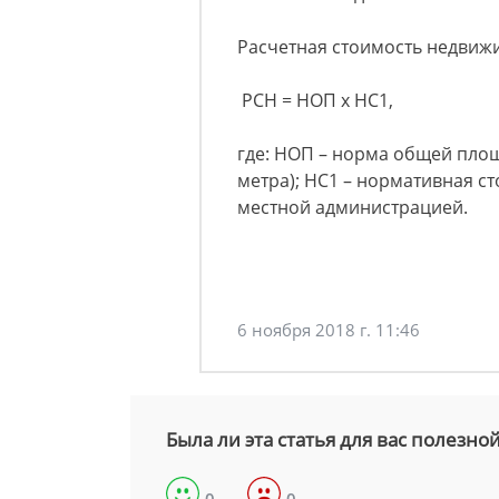
Расчетная стоимость недвиж
РСН = НОП х НС1,
где: НОП – норма общей площа
метра); НС1 – нормативная с
местной администрацией.
6 ноября 2018 г. 11:46
Была ли эта статья для вас полезно