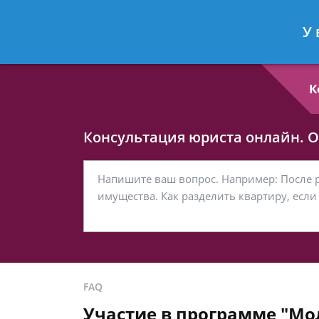
Любовь Кононова
- Семейный юри
У 
Спросить юриста
К
Консультация юриста онлайн. От
FAQ
Участие в программе "Мол