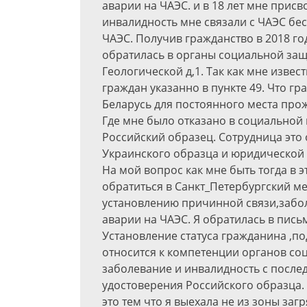
аварии на ЧАЭС. и в 18 лет мне прис
инвалидность мне связали с ЧАЭС бе
ЧАЭС. Получив гражданство в 2018 го
обратилась в органы социальной защ
Геологической д,1. Так как мне извес
граждан указанно в пункте 49. Что 
Беларусь для постоянного места про
Где мне было отказано в социальной
Российский образец. Сотрудница это
Украинского образца и юридической 
На мой вопрос как мне быть тогда в 
обратиться в Санкт_Петербургский м
установлению причинной связи,забо
аварии на ЧАЭС. Я обратилась в пись
Установление статуса гражданина ,
относится к компетенции органов со
заболевание и инвалидность с посл
удостоверения Российского образца.
это тем что я выехала не из зоны заг