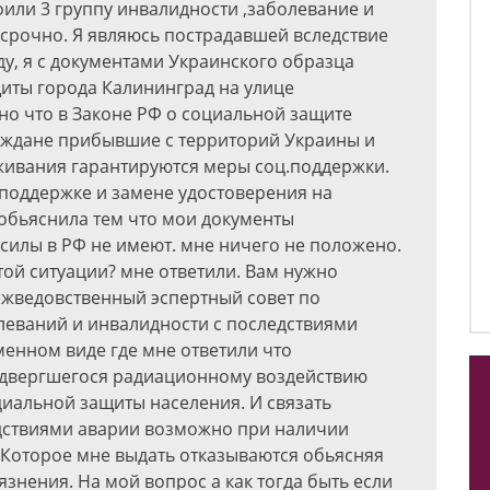
воили 3 группу инвалидности ,заболевание и
ссрочно. Я являюсь пострадавшей вследствие
ду, я с документами Украинского образца
иты города Калининград на улице
тно что в Законе РФ о социальной защите
граждане прибывшие с территорий Украины и
живания гарантируются меры соц.поддержки.
 поддержке и замене удостоверения на
 обьяснила тем что мои документы
силы в РФ не имеют. мне ничего не положено.
этой ситуации? мне ответили. Вам нужно
ежведовственный эспертный совет по
леваний и инвалидности с последствиями
менном виде где мне ответили что
подвергшегося радиационному воздействию
циальной защиты населения. И связать
едствиями аварии возможно при наличии
 Которое мне выдать отказываются обьясняя
рязнения. На мой вопрос а как тогда быть если