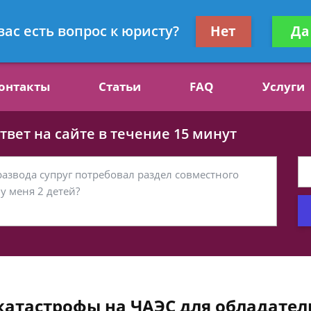
ст, специалист по алиментам
Получите консул
вас есть вопрос к юристу?
Нет
Да
бес
онтакты
Статьи
FAQ
Услуги
вет на сайте в течение 15 минут
 катастрофы на ЧАЭС для обладате