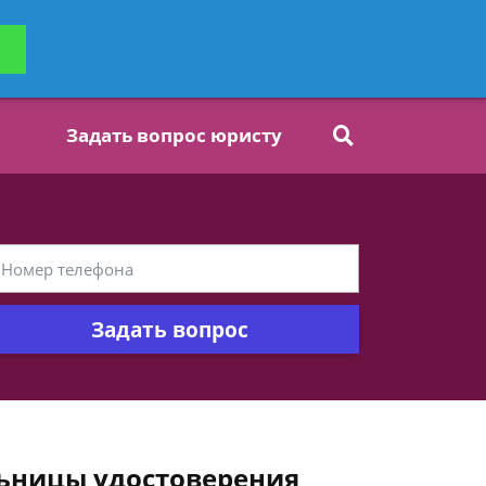
ьтацию
Задать вопрос
платно
Задать вопрос юристу
Задать вопрос
льницы удостоверения