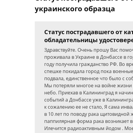
украинского образца
Статус пострадавшего от ка
обладательницы удостовере
Здравствуйте. Очень прошу Вас помоч
проживала в Украине в Донбассе в г
году получила гражданство РФ. Во вр
спешке покидала город пока военные
подвала, единственное что было с со
Мы потеряли многое на войне жизни 
небо. Приехав в Калининград я начин
событий а Донбассе уже в Калинингра
к сожалению ее не стало, Я сама инв
в 10 лет по поводу рака щитовидной
паппилярная форма рака возникает в
Илечится радиоактивным йодом . Мое