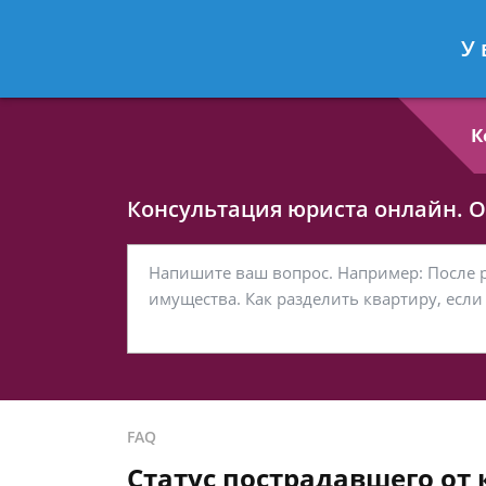
Любовь Кононова
- Семейный юри
У 
Спросить юриста
К
Консультация юриста онлайн. От
FAQ
Статус пострадавшего от