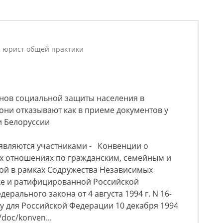
, юрист общей практики
анов социальной защиты населения в
 они отказывают как в приеме документов у
и Белоруссии
 являются участниками - Конвенции о
х отношениях по гражданским, семейным и
ой в рамках Содружества Независимых
нске и ратифицированной Российской
рального закона от 4 августа 1994 г. N 16-
лу для Российской Федерации 10 декабря 1994
u/doc/konven...