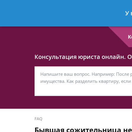
Любовь Кононова
- Семейный юри
У 
Спросить юриста
К
Консультация юриста онлайн. От
FAQ
Бывшая сожительница не 