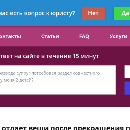
ст, специалист по алиментам
Получите консул
вас есть вопрос к юристу?
Нет
Да
бес
онтакты
Статьи
FAQ
Услуги
вет на сайте в течение 15 минут
отдает вещи после прекращения г