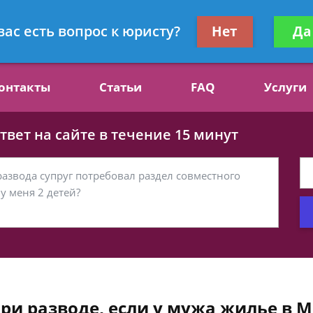
ст, специалист по алиментам
Получите консул
вас есть вопрос к юристу?
Нет
Да
бес
онтакты
Статьи
FAQ
Услуги
вет на сайте в течение 15 минут
ри разводе, если у мужа жилье в М