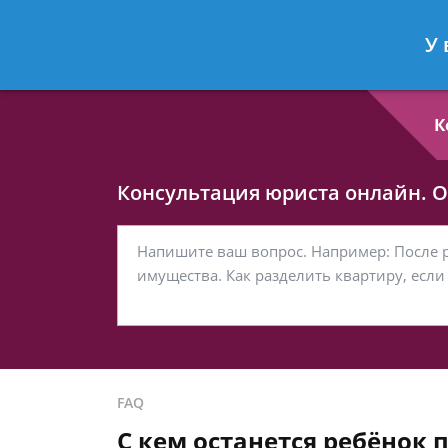
Любовь Кононова
- Семейный юри
У 
Спросить юриста
К
Консультация юриста онлайн. От
FAQ
С кем останется ребёнок п