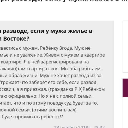
и разводе, если у мужа жилье в
м Востоке?
звестись с мужем. Ребёнку 3года. Муж не
мье и не уважение. Живем с мужем в квартире
в квартире. Я в ней зарегистрирована на
ахалин)там квартира своя. Мы оба работаем,
ный образ жизни. Муж не хочет развода из за
грожает что заберёт его себе, если развод
Москвич, а я приезжая. (гражданка РФ)Ребёнком
аю официально. Но я не с полной семьи,
ает, что и по этому поводу суд будет за то,
 полной семьи. (отчим воспитывал)
м будет проживать ребёнок!?
13 октября 2018 г. 23:37