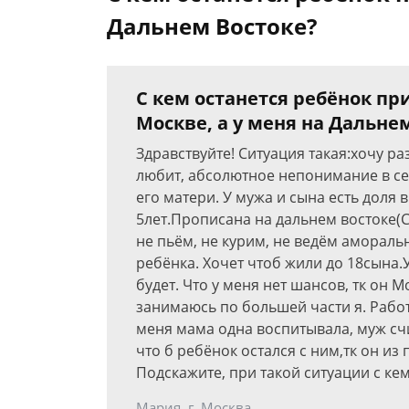
Дальнем Востоке?
С кем останется ребёнок пр
Москве, а у меня на Дальне
Здравствуйте! Ситуация такая:хочу ра
любит, абсолютное непонимание в се
его матери. У мужа и сына есть доля 
5лет.Прописана на дальнем востоке(С
не пьём, не курим, не ведём амораль
ребёнка. Хочет чтоб жили до 18сына.У
будет. Что у меня нет шансов, тк он 
занимаюсь по большей части я. Работ
меня мама одна воспитывала, муж счит
что б ребёнок остался с ним,тк он из
Подскажите, при такой ситуации с ке
Мария, г. Москва