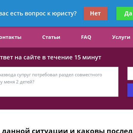
ст, специалист по алиментам
Получите консул
вас есть вопрос к юристу?
Нет
Да
бес
онтакты
Статьи
FAQ
Услуги
вет на сайте в течение 15 минут
в данной ситуации и каковы послед