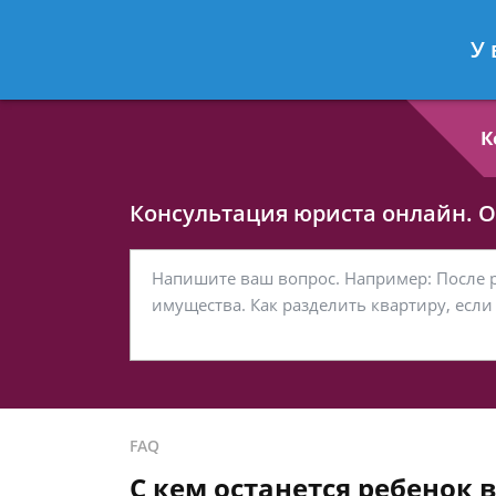
Любовь Кононова
- Семейный юри
У 
Спросить юриста
К
Консультация юриста онлайн. От
FAQ
С кем останется ребенок 