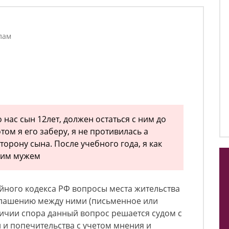
лам
о нас сын 12лет, должен остаться с ним до
том я его заберу, я не противилась а
торону сына. После учебного года, я как
шим мужем
ейного кодекса РФ вопросы места жительства
глашению между ними (письменное или
личии спора данный вопрос решается судом с
 и попечительства с учетом мнения и