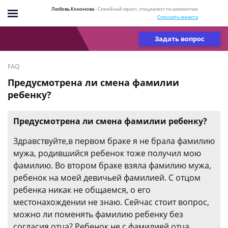
Любовь Кононова
- Семейный юрист, специалист по алиментам
Спросить юриста
Задать вопрос
FAQ
Предусмотрена ли смена фамилии
ребенку?
Предусмотрена ли смена фамилии ребенку?
Здравствуйте,в первом браке я не брала фамилию
мужа, родившийся ребенок тоже получил мою
фамилию. Во втором браке взяла фамилию мужа,
ребенок на моей девичьей фамилией. С отцом
ребенка никак не общаемся, о его
местонахождении не знаю. Сейчас стоит вопрос,
можно ли поменять фамилию ребенку без
согласия отца? Ребенок не с фамилией отца,