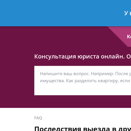
Любовь Кононова
- Семейный юри
У 
Спросить юриста
К
Консультация юриста онлайн. От
FAQ
Последствия выезда в дру