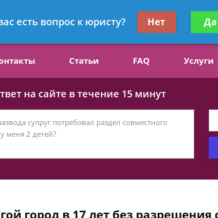
ст, специалист по алиментам
Получите консул
вас есть вопрос к юристу?
Нет
Да
бес
онтакты
Статьи
FAQ
Услуги
вет на сайте в течение 15 минут
гой город в 17 лет без разрешения 