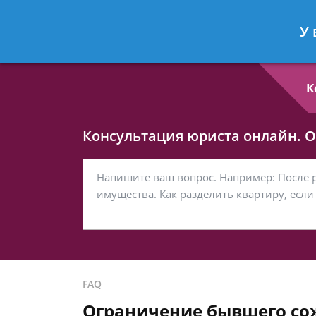
Любовь Кононова
- Семейный юри
У 
Спросить юриста
К
Консультация юриста онлайн. От
FAQ
Ограничение бывшего со