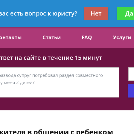
ст, специалист по алиментам
Получите консул
вас есть вопрос к юристу?
Нет
Да
бес
онтакты
Статьи
FAQ
Услуги
вет на сайте в течение 15 минут
жителя в общении с ребенком