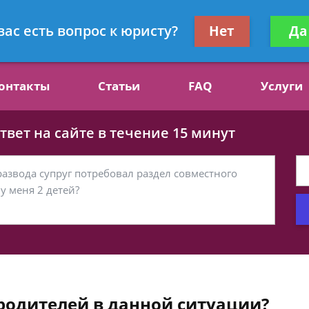
ст, специалист по алиментам
Получите консул
вас есть вопрос к юристу?
Нет
Да
бес
онтакты
Статьи
FAQ
Услуги
вет на сайте в течение 15 минут
родителей в данной ситуации?