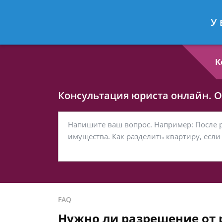
Любовь Кононова
- Семейный юри
У 
Спросить юриста
К
Консультация юриста онлайн. От
FAQ
Нужно ли разрешение от 