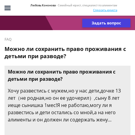
Любовь Кононова
- Семейный юрист, специалист по алиментам
Спросить юриста
Задать вопрос
FAQ
Можно ли сохранить право проживания с
детьми при разводе?
Можно ли сохранить право проживания с
детьми при разводе?
Хочу развестись с мужем,но у нас дети,дочке 13
лет（не родная,но он ее удочерил）,сыну 8 лет
иеще сынишка 1мес!Я не работаю,могу ли я
развестись и дети остались со мной,а на него
алименты и он должен ли содержать жену...