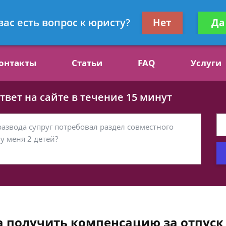
ст, специалист по алиментам
Получите консул
вас есть вопрос к юристу?
Нет
Да
бес
онтакты
Статьи
FAQ
Услуги
вет на сайте в течение 15 минут
а получить компенсацию за отпуск 