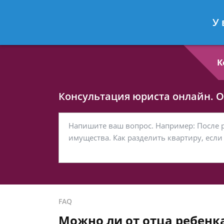
Любовь Кононова
- Семейный юри
У 
Спросить юриста
К
Консультация юриста онлайн. От
FAQ
Можно ли от отца ребенк