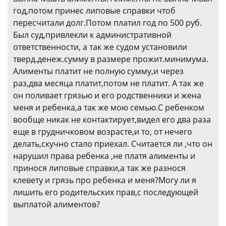
год,потом принес липовые справки чтоб
пересчитали долг.Потом платил год по 500 руб.
Был суд,привлекли к административной
ответственности, а так же судом установили
тверд.денеж.сумму в размере прожит.минимума.
Алименты платит не полную сумму,и через
раз,два месяца платит,потом не платит. А так же
он поливает грязью и его родственники и жена
меня и ребенка,а так же мою семью.С ребенком
вообще никак не контактирует,видел его два раза
еще в грудничковом возрасте,и то, от нечего
делать,скучно стало приехал. Считается ли ,что он
нарушил права ребенка ,не платя алименты и
принося липовые справки,а так же разнося
клевету и грязь про ребенка и меня?Могу ли я
лишить его родительских прав,с последующей
выплатой алиментов?