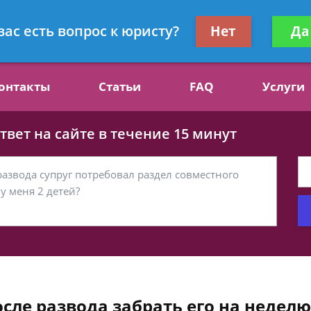
ст, специалист по алиментам
Получите консул
вас есть вопрос к юристу?
Нет
Да
бес
онтакты
Статьи
FAQ
Услуги
вет на сайте в течение 15 минут
сле развода забрать его на неделю 