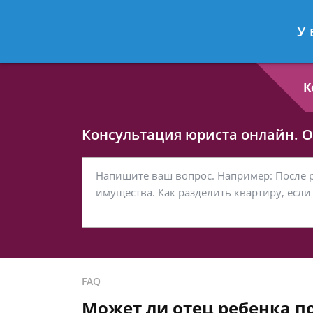
Любовь Кононова
- Семейный юри
У 
Спросить юриста
К
Консультация юриста онлайн. От
FAQ
Может ли отец ребенка по