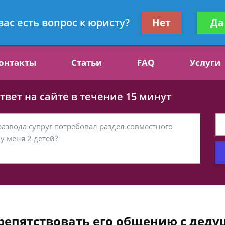
ст, специалист по алиментам
Получите консул
вас есть вопрос к юристу?
Нет
Да
бес
онтакты
Статьи
FAQ
Услуги
вет на сайте в течение 15 минут
репятствовать его общению с деду