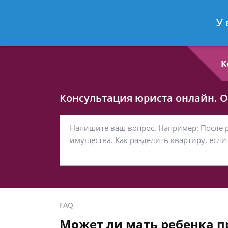
Любовь Кононова
- Семейный юри
У 
Спросить юриста
К
Консультация юриста онлайн. От
FAQ
Может ли мать ребенка п