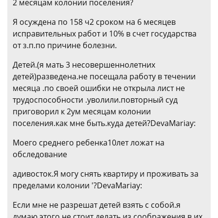
2 месяцам колонии поселения?
Я осуждена по 158 ч2 сроком на 6 месяцев
исправительных работ и 10% в счет государства
от з.п.по причине болезни.
Детей.(я мать 3 несовершеннолетних
детей)разведена.не посещала работу в течении
месяца .по своей ошибки не открыла лист не
трудоспособности .уволили.повторный суд
приговорил к 2ум месяцам колонии
поселения.как мне быть.куда детей?DevaMariay:
Моего среднего ребенка10лет ложат на
обследование
адивосток.Я могу снять квартиру и проживать за
пределами колонии '?DevaMariay:
Если мне не разрешат детей взять с собой.я
думаю этого не стоит делать из соображения в их