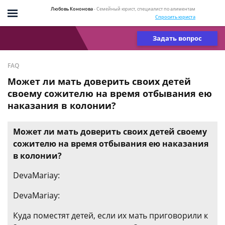
Любовь Кононова
- Семейный юрист, специалист по алиментам
Спросить юриста
Задать вопрос
FAQ
Может ли мать доверить своих детей
своему сожителю на время отбывания ею
наказания в колонии?
Может ли мать доверить своих детей своему
сожителю на время отбывания ею наказания
в колонии?
DevaMariay:
DevaMariay:
Куда поместят детей, если их мать приговорили к