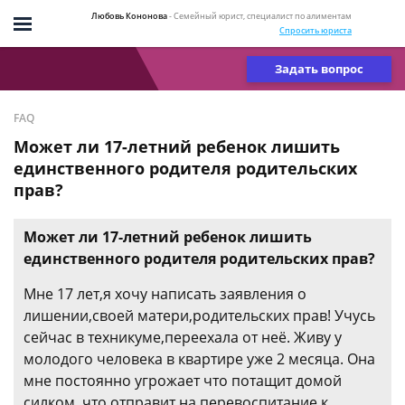
Любовь Кононова
- Семейный юрист, специалист по алиментам
Спросить юриста
Задать вопрос
FAQ
Может ли 17-летний ребенок лишить
единственного родителя родительских
прав?
Может ли 17-летний ребенок лишить
единственного родителя родительских прав?
Мне 17 лет,я хочу написать заявления о
лишении,своей матери,родительских прав! Учусь
сейчас в техникуме,переехала от неё. Живу у
молодого человека в квартире уже 2 месяца. Она
мне постоянно угрожает что потащит домой
силком, что отправит на перевоспитание к