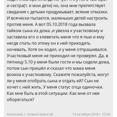
и сестра(т. е мои дети) но, она мне препятствует
свидания с детьми придумывает, всякие отмазки.
И всячески пытается, маленьких детей настроить
против меня. А вот 05.10.2018 года вызвала
тайком сына из дома ,и увезла к участковому и
заставила его о клеветать меня что я пью и ему
негде спать по этому он к ней приходить
ночевать. Хотя он ходил, и у меня отпрашивался.
Участковый меня не приходил не проверял. Да, в
пятницу 5.10 у меня были гости и мы сидели дома,
потом сын пришёл и сказал что мама меня
возила к участковому. Скажите пожалуйста, могут
ли у меня отобрать сына и отдать ей? Сын не
хочет с ней жить. У меня статус отца одиночки.
Как мне быть в этой ситуации. Как мне от нее
оборегаться?
Анатолий, г. Новый Уренгой
14 октября 2018 г. 15:56