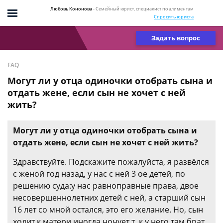
Любовь Кононова
- Семейный юрист, специалист по алиментам
Спросить юриста
Задать вопрос
FAQ
Могут ли у отца одиночки отобрать сына и
отдать жене, если сын не хочет с ней
жить?
Могут ли у отца одиночки отобрать сына и
отдать жене, если сын не хочет с ней жить?
Здравствуйте. Подскажите пожалуйста, я развёлся
с женой год назад, у нас с ней 3 ое детей, по
решению суда:у нас равноправные права, двое
несовершеннолетних детей с ней, а старший сын
16 лет со мной остался, это его желание. Но, сын
ходит к матери иногда ночует т. к у него там брат