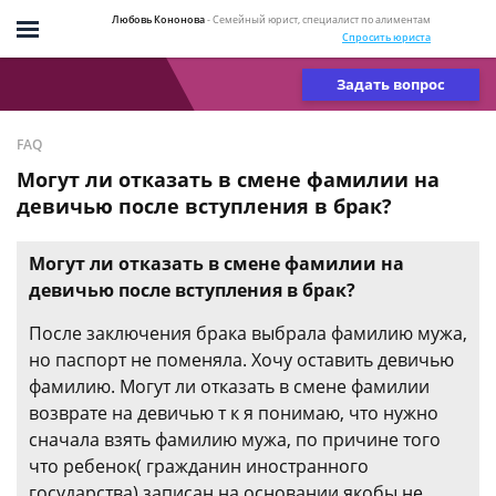
Любовь Кононова
- Семейный юрист, специалист по алиментам
Спросить юриста
Задать вопрос
FAQ
Могут ли отказать в смене фамилии на
девичью после вступления в брак?
Могут ли отказать в смене фамилии на
девичью после вступления в брак?
После заключения брака выбрала фамилию мужа,
но паспорт не поменяла. Хочу оставить девичью
фамилию. Могут ли отказать в смене фамилии
возврате на девичью т к я понимаю, что нужно
сначала взять фамилию мужа, по причине того
что ребенок( гражданин иностранного
государства) записан на основании якобы не