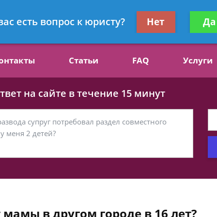
ст, специалист по алиментам
Получите консул
вас есть вопрос к юристу?
Нет
Да
бес
онтакты
Статьи
FAQ
Услуги
вет на сайте в течение 15 минут
 мамы в другом городе в 16 лет?