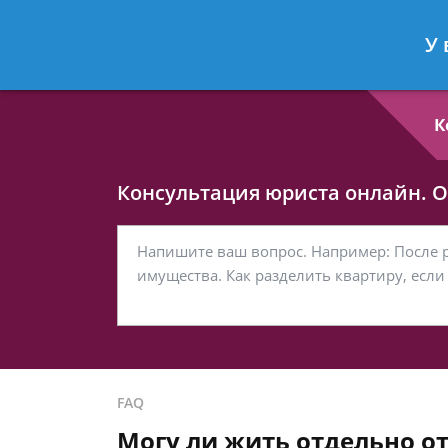
Любовь Кононова
- Семейный юри
У 
Спросить юриста
К
Консультация юриста онлайн. От
FAQ
Могу ли жить отдельно от