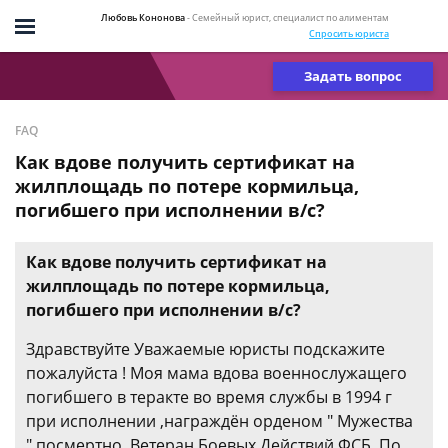
Любовь Кононова
- Семейный юрист, специалист по алиментам
Спросить юриста
Задать вопрос
FAQ
Как вдове получить сертификат на
жилплощадь по потере кормильца,
погибшего при исполнении в/с?
Как вдове получить сертификат на
жилплощадь по потере кормильца,
погибшего при исполнении в/с?
Здравствуйте Уважаемые юристы подскажите
пожалуйста ! Моя мама вдова военнослужащего
погибшего в теракте во время службы в 1994 г
при исполнении ,награждён орденом " Мужества
" посмертно ,Ветеран Боевых Действий ФСБ. По