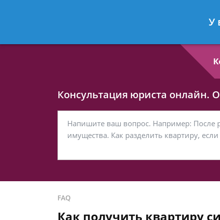
Любовь Кононова
- Семейный юри
У 
Спросить юриста
К
Консультация юриста онлайн. От
FAQ
Как получить квартиру си