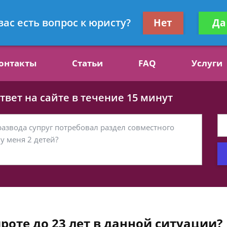
ст, специалист по алиментам
Получите консул
вас есть вопрос к юристу?
Нет
Да
бес
онтакты
Статьи
FAQ
Услуги
вет на сайте в течение 15 минут
роте до 23 лет в данной ситуации?