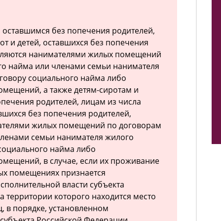
м, оставшимся без попечения родителей,
от и детей, оставшихся без попечения
являются нанимателями жилых помещений
го найма или членами семьи нанимателя
говору социального найма либо
мещений, а также детям-сиротам и
опечения родителей, лицам из числа
авшихся без попечения родителей,
ателями жилых помещений по договорам
членами семьи нанимателя жилого
социального найма либо
мещений, в случае, если их проживание
ых помещениях признается
сполнительной власти субъекта
а территории которого находится место
ц, в порядке, установленном
 субъекта Российской Федерации,