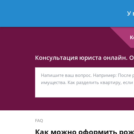
Любовь Кононова
- Семейный юри
У 
Спросить юриста
К
Консультация юриста онлайн. От
FAQ
Как можно оформить рожде