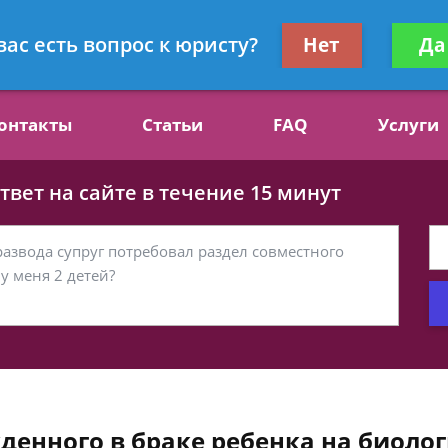
ст, специалист по алиментам
Получите консул
вас есть вопрос к юристу?
Нет
Да
бес
онтакты
Статьи
FAQ
Услуги
вет на сайте в течение 15 минут
нного в браке ребенка на биологи