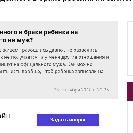
ного в браке ребенка на
это не муж?
е живем , разошлись давно , не развелись ,
ак не получается , а у меня другие отношения и
апишут на офицального мужа. Как можно
анты есть вообще, чтоб ребенка записали на
28 сентября 2018 г. 20:26
айн
Задать вопрос