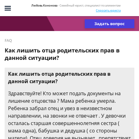
Любовь Кононова
- Семейный юрист, специалист по алиментам
Спросить юриста
Задать вопрос
FAQ
Как лишить отца родительских прав в
данной ситуации?
Как лишить отца родительских прав в
данной ситуации?
Здравствуйте! Кто может подать документы на
лишение отцовства ? Мама ребенка умерла.
Ребенка забрал отец и увез в неизвестном
направлении, на звонки не отвечает . У девочки
осталась старшая совершеннолетняя сестра (
мама одна), бабушка и дедушка ( со стороны
матери). Отец доверия не вызывает , препятствует