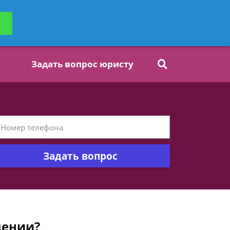
ьтацию
Задать вопрос
платно
Задать вопрос юристу
Задать вопрос
дении?