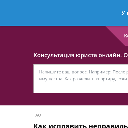
Любовь Кононова
- Семейный юри
У 
Спросить юриста
К
Консультация юриста онлайн. От
FAQ
Как исправить неправиль