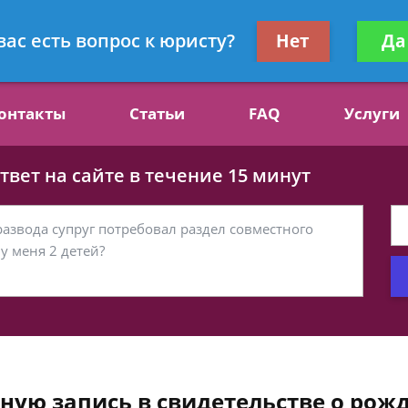
ст, специалист по алиментам
Получите консул
вас есть вопрос к юристу?
Нет
Да
бес
онтакты
Статьи
FAQ
Услуги
вет на сайте в течение 15 минут
ную запись в свидетельстве о рож