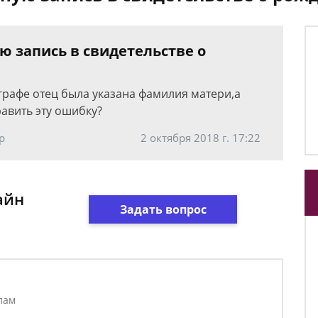
ю запись в свидетельстве о
графе отец была указана фамилия матери,а
равить эту ошибку?
р
2 октября 2018 г. 17:22
айн
Задать вопрос
лам