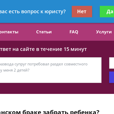
ст, специалист по алиментам
Получите консул
вас есть вопрос к юристу?
Нет
Да
бес
онтакты
Статьи
FAQ
Услуги
вет на сайте в течение 15 минут
анском браке забрать ребенка?