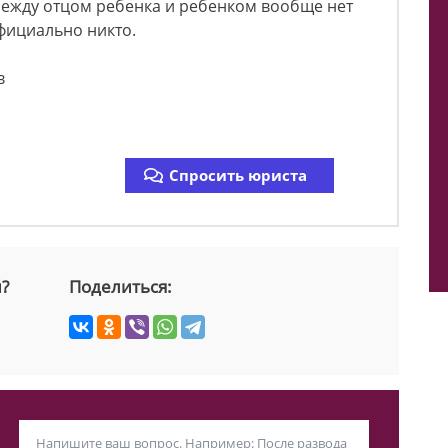
 между отцом ребенка и ребенком вообще нет
фициально никто.
в
Спросить юриста
й?
Поделиться: