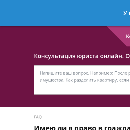
Любовь Кононова
- Семейный юри
У 
Спросить юриста
К
Консультация юриста онлайн. От
FAQ
Имею ли я право в гражд