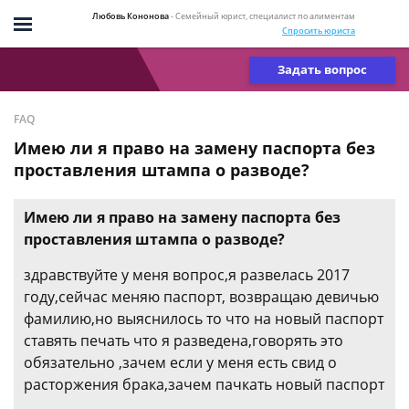
Любовь Кононова
- Семейный юрист, специалист по алиментам
Спросить юриста
Задать вопрос
FAQ
Имею ли я право на замену паспорта без
проставления штампа о разводе?
Имею ли я право на замену паспорта без
проставления штампа о разводе?
здравствуйте у меня вопрос,я развелась 2017
году,сейчас меняю паспорт, возвращаю девичью
фамилию,но выяснилось то что на новый паспорт
ставять печать что я разведена,говорять это
обязательно ,зачем если у меня есть свид о
расторжения брака,зачем пачкать новый паспорт