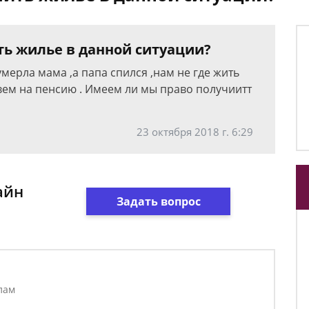
ь жилье в данной ситуации?
 умерла мама ,а папа спился ,нам не где жить
вем на пенсию . Имеем ли мы право получиитт
23 октября 2018 г. 6:29
айн
Задать вопрос
лам