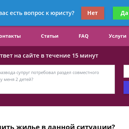
ст, специалист по алиментам
Получите консул
вас есть вопрос к юристу?
Нет
Да
бес
онтакты
Статьи
FAQ
Услуги
вет на сайте в течение 15 минут
ить жилье в данной ситуации?