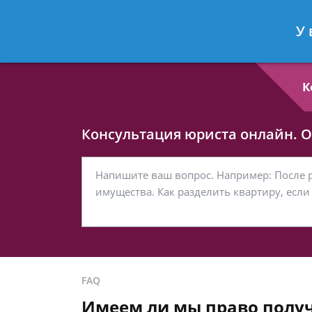
Любовь Кононова
- Семейный юри
У 
Спросить юриста
К
Консультация юриста онлайн. От
FAQ
Имеем ли мы право получ