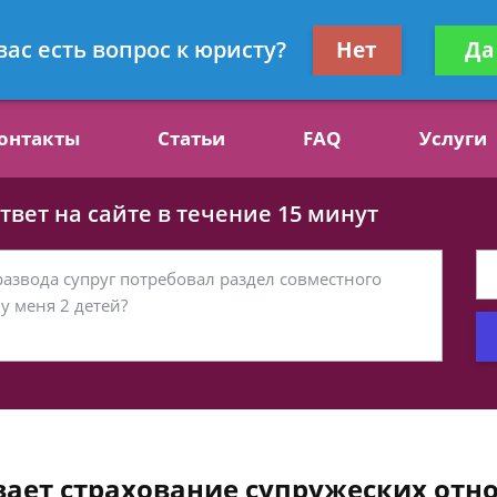
ст, специалист по алиментам
Получите консул
вас есть вопрос к юристу?
Нет
Да
бес
онтакты
Статьи
FAQ
Услуги
вет на сайте в течение 15 минут
вает страхование супружеских от