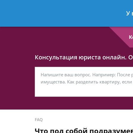
Любовь Кононова
- Семейный юри
У 
Спросить юриста
К
Консультация юриста онлайн. От
FAQ
Что под собой подразуме