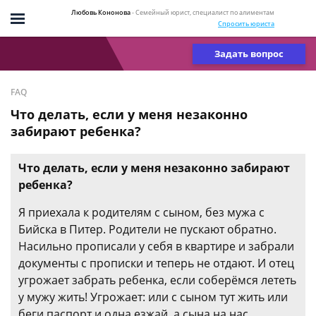
Любовь Кононова
- Семейный юрист, специалист по алиментам
Спросить юриста
Задать вопрос
FAQ
Что делать, если у меня незаконно
забирают ребенка?
Что делать, если у меня незаконно забирают
ребенка?
Я приехала к родителям с сыном, без мужа с
Бийска в Питер. Родители не пускают обратно.
Насильно прописали у себя в квартире и забрали
документы с прописки и теперь не отдают. И отец
угрожает забрать ребенка, если соберёмся лететь
у мужу жить! Угрожает: или с сыном тут жить или
беги паспорт и одна езжай, а сына на нас