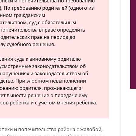
 опеки и попечительства по требованию
). По требованию родителей (одного из
ленном гражданским
тельством, суд с обязательным
 попечительства вправе определить
одительских прав на период до
илу судебного решения.
шения суда к виновному родителю
усмотренные законодательством об
нарушениях и законодательством об
дстве. При злостном невыполнении
ебованию родителя, проживающего
жет вынести решение о передаче ему
сов ребенка и с учетом мнения ребенка.
пеки и попечительства района с жалобой,