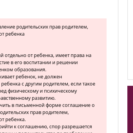
твление родительских прав родителем,
т ребенка
й отдельно от ребенка, имеет права на
стие в его воспитании и решении
енком образования.
живает ребенок, не должен
ребенка с другим родителем, если такое
ред физическому и психическому
равственному развитию.
ючить в письменной форме соглашение о
одительских прав родителем,
т ребенка.
прийти к соглашению, спор разрешается