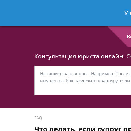
Любовь Кононова
- Семейный юри
У 
Спросить юриста
К
Консультация юриста онлайн. От
FAQ
Что делать, если супруг 