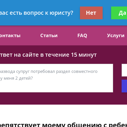
ст, специалист по алиментам
Получите консул
вас есть вопрос к юристу?
Нет
Да
бес
онтакты
Статьи
FAQ
Услуги
вет на сайте в течение 15 минут
препятствует моему общению с ребе