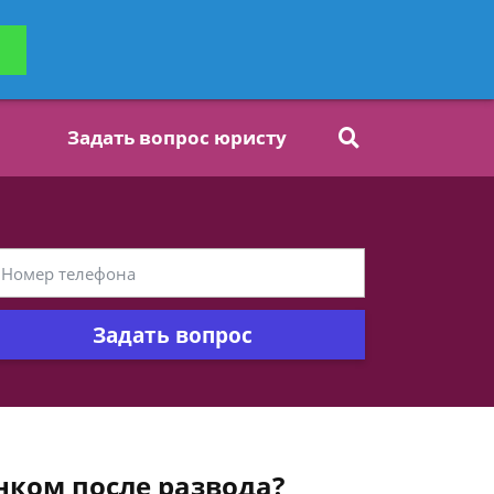
ьтацию
Задать вопрос
платно
Задать вопрос юристу
Задать вопрос
нком после развода?